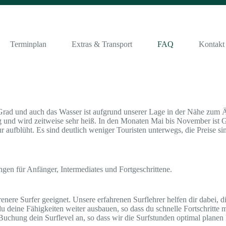
Terminplan
Extras & Transport
FAQ
Kontakt
0 Grad und auch das Wasser ist aufgrund unserer Lage in der Nähe zu
ig und wird zeitweise sehr heiß. In den Monaten Mai bis November ist G
 aufblüht. Es sind deutlich weniger Touristen unterwegs, die Preise s
ngen für Anfänger, Intermediates und Fortgeschrittene.
renere Surfer geeignet. Unsere erfahrenen Surflehrer helfen dir dabei, 
 du deine Fähigkeiten weiter ausbauen, so dass du schnelle Fortschri
Buchung dein Surflevel an, so dass wir die Surfstunden optimal planen