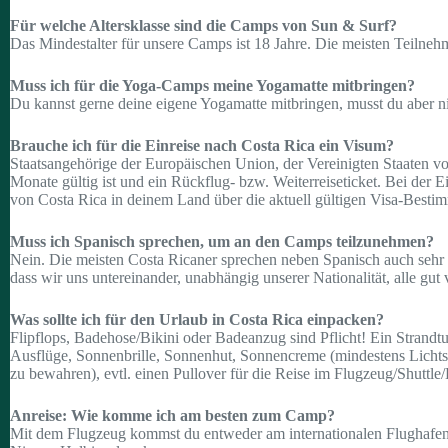
Für welche Altersklasse sind die Camps von Sun & Surf?
Das Mindestalter für unsere Camps ist 18 Jahre. Die meisten Teilneh
Muss ich für die Yoga-Camps meine Yogamatte mitbringen?
Du kannst gerne deine eigene Yogamatte mitbringen, musst du aber 
Brauche ich für die Einreise nach Costa Rica ein Visum?
Staatsangehörige der Europäischen Union, der Vereinigten Staaten vo
Monate gültig ist und ein Rückflug- bzw. Weiterreiseticket. Bei der E
von Costa Rica in deinem Land über die aktuell gültigen Visa-Best
Muss ich Spanisch sprechen, um an den Camps teilzunehmen?
Nein. Die meisten Costa Ricaner sprechen neben Spanisch auch sehr 
dass wir uns untereinander, unabhängig unserer Nationalität, alle gu
Was sollte ich für den Urlaub in Costa Rica einpacken?
Flipflops, Badehose/Bikini oder Badeanzug sind Pflicht! Ein Strand
Ausflüge, Sonnenbrille, Sonnenhut, Sonnencreme (mindestens Lichtsc
zu bewahren), evtl. einen Pullover für die Reise im Flugzeug/Shutt
Anreise: Wie komme ich am besten zum Camp?
Mit dem Flugzeug kommst du entweder am internationalen Flughafen i