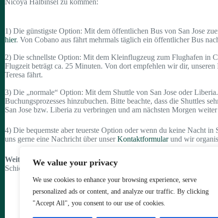
Nicoya Halbinsel zu kommen:
1) Die günstigste Option: Mit dem öffentlichen Bus von San Jose zu
hier
. Von Cobano aus fährt mehrmals täglich ein öffentlicher Bus na
2) Die schnellste Option: Mit dem Kleinflugzeug zum Flughafen in
Flugzeit beträgt ca. 25 Minuten. Von dort empfehlen wir dir, unsere
Teresa fährt.
3) Die „normale“ Option: Mit dem Shuttle von San Jose oder Liberia.
Buchungsprozesses hinzubuchen. Bitte beachte, dass die Shuttles seh
San Jose bzw. Liberia zu verbringen und am nächsten Morgen weiter zu
4) Die bequemste aber teuerste Option oder wenn du keine Nacht in 
uns gerne eine Nachricht über unser
Kontaktformular
und wir organis
Weitere Fragen?
We value your privacy
Schick uns deine Frage gerne über unser
Kontaktformular
und wir mel
We use cookies to enhance your browsing experience, serve
personalized ads or content, and analyze our traffic. By clicking
"Accept All", you consent to our use of cookies.