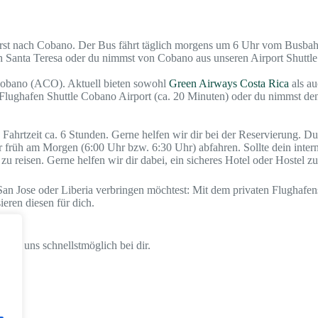
erst nach Cobano. Der Bus fährt täglich morgens um 6 Uhr vom Busbahn
ch Santa Teresa oder du nimmst von Cobano aus unseren Airport Shuttle
 Cobano (ACO). Aktuell bieten sowohl
Green Airways Costa Rica
als a
n Flughafen Shuttle Cobano Airport (ca. 20 Minuten) oder du nimmst d
 Fahrtzeit ca. 6 Stunden. Gerne helfen wir dir bei der Reservierung. 
r früh am Morgen (6:00 Uhr bzw. 6:30 Uhr) abfahren. Sollte dein inter
 reisen. Gerne helfen wir dir dabei, ein sicheres Hotel oder Hostel zu
San Jose oder Liberia verbringen möchtest: Mit dem privaten Flughafen
ieren diesen für dich.
den uns schnellstmöglich bei dir.