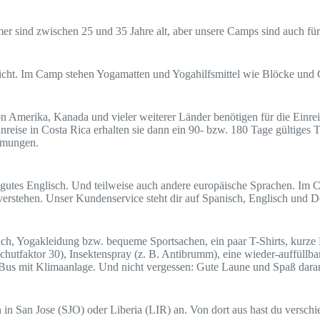
mer sind zwischen 25 und 35 Jahre alt, aber unsere Camps sind auch fü
nicht. Im Camp stehen Yogamatten und Yogahilfsmittel wie Blöcke und 
n Amerika, Kanada und vieler weiterer Länder benötigen für die Einreis
inreise in Costa Rica erhalten sie dann ein 90- bzw. 180 Tage gültiges 
immungen.
gutes Englisch. Und teilweise auch andere europäische Sprachen. Im 
t verstehen. Unser Kundenservice steht dir auf Spanisch, Englisch und 
tuch, Yogakleidung bzw. bequeme Sportsachen, ein paar T-Shirts, kur
hutfaktor 30), Insektenspray (z. B. Antibrumm), eine wieder-auffüllb
le/Bus mit Klimaanlage. Und nicht vergessen: Gute Laune und Spaß dar
n San Jose (SJO) oder Liberia (LIR) an. Von dort aus hast du verschi